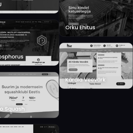
Orku Ehitus
osphorus
Kärdla Veevärk
lo Squash