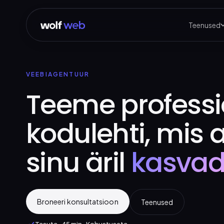
Teenused
VEEBIAGENTUUR
Teeme professi
kodulehti, mis 
sinu äril
kasva
Broneeri konsultatsioon
Teenused