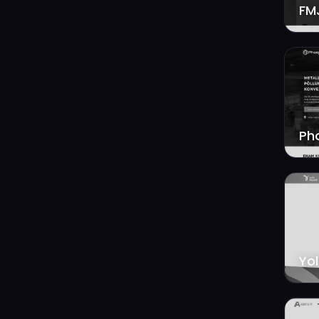
Ph
Yo