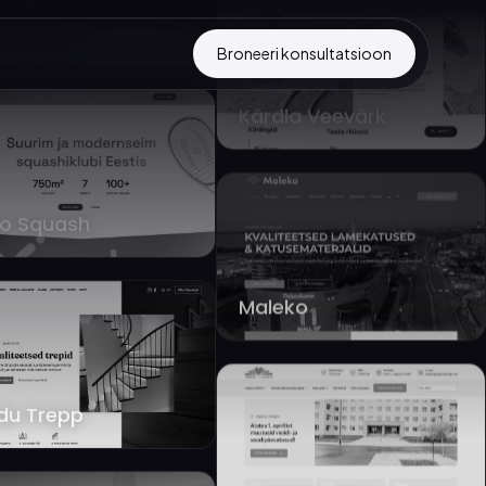
Broneeri konsultatsioon
Kärdla Veevärk
lo Squash
Maleko
du Trepp