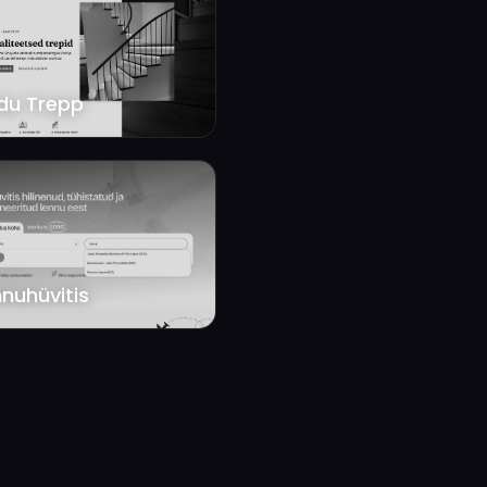
du Trepp
nuhüvitis