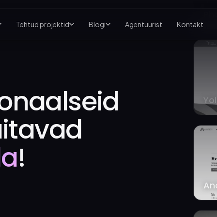
Tehtud projektid
Blogi
Agentuurist
Kontakt
Yo
onaalseid
aitavad
da
!
An