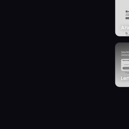
An
Len