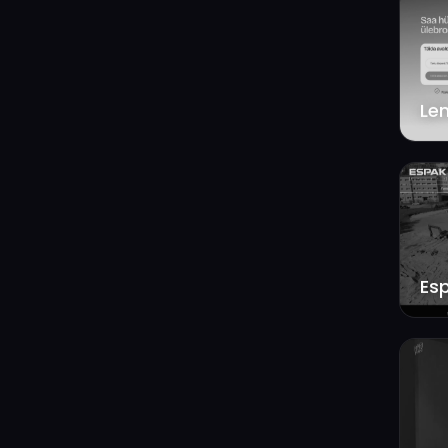
Len
Esp
FM