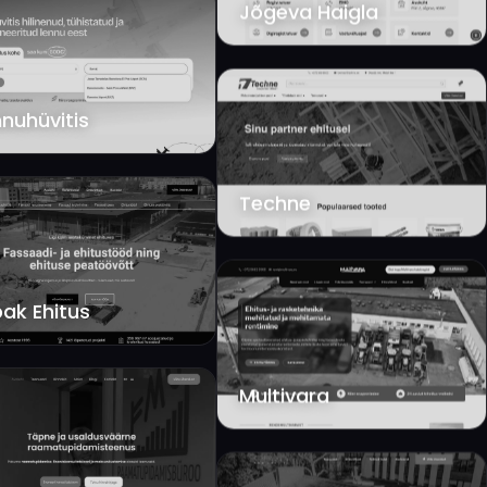
Jõgeva Haigla
nuhüvitis
Techne
ak Ehitus
Multivara
J